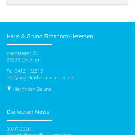
Haus & Grund Elmshorn-Uetersen
Vormstegen 23
25336 Elmshorn
Tel. 04121 62515
info@hug-elmshorn-uetersen.de
place
Hier finden Sie uns
Die letzten News
30.07.2026
Gewerbeimmobilie zu vermieten