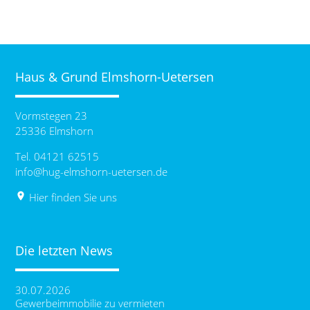
Haus & Grund Elmshorn-Uetersen
Vormstegen 23
25336 Elmshorn
Tel. 04121 62515
info@hug-elmshorn-uetersen.de
place
Hier finden Sie uns
Die letzten News
30.07.2026
Gewerbeimmobilie zu vermieten