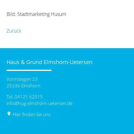
Bild: Stadtmarketing Husum
Zurück
Haus & Grund Elmshorn-Uetersen
Vormstegen 23
25336 Elmshorn
Tel. 04121 62515
info@hug-elmshorn-uetersen.de
place
Hier finden Sie uns