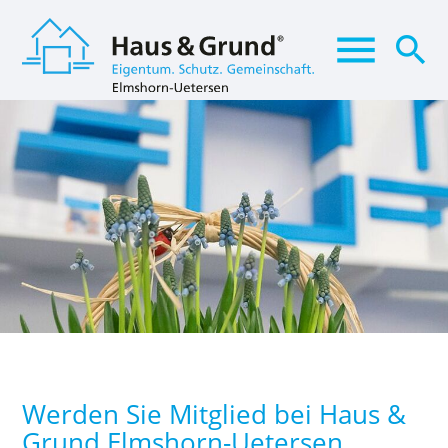
menu
search
Suchbegriffe
SUCHEN
Werden Sie Mitglied bei Haus &
Grund Elmshorn-Uetersen