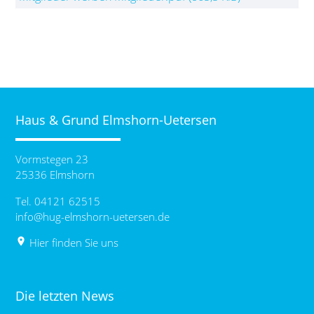
Haus & Grund Elmshorn-Uetersen
Vormstegen 23
25336 Elmshorn
Tel. 04121 62515
info@hug-elmshorn-uetersen.de
place
Hier finden Sie uns
Die letzten News