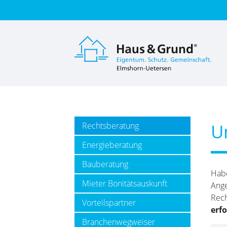
Suc
U
Rechtsberatung
Energieberatung
Bauberatung
Habe
Mieter Bonitätsauskunft
Ange
Rech
Vorteilspartner
erfo
Branchenwegweiser