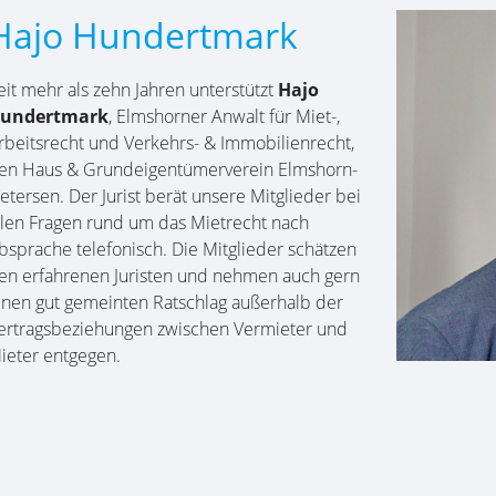
Hajo Hundertmark
eit mehr als zehn Jahren unterstützt
Hajo
undertmark
, Elmshorner Anwalt für Miet-,
rbeitsrecht und Verkehrs- & Immobilien­recht,
en Haus & Grund­eigentümer­verein Elmshorn-
etersen. Der Jurist berät unsere Mitglieder bei
llen Fragen rund um das Mietrecht nach
bsprache telefonisch. Die Mitglieder schätzen
en erfahrenen Juristen und nehmen auch gern
inen gut gemeinten Ratschlag außerhalb der
ertrags­beziehungen zwischen Vermieter und
ieter entgegen.