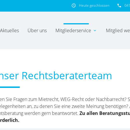
Heute geschlossen
04
schedule
phone
Aktuelles
Über uns
Mitgliederservice
Mitglied w
expand_more
hbegriffe
SUCH
nser Rechtsberaterteam
n Sie Fragen zum Mietrecht, WEG-Recht oder Nachbarrecht? St
legenheiten an, zu denen Sie eine zweite Meinung benötigen?
tsberatung werden gern beantwortet.
Zu allen Beratungsst
rderlich.