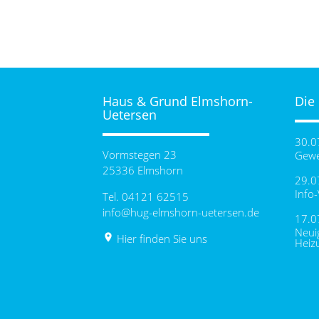
Haus & Grund Elmshorn-
Die
Uetersen
30.0
Vormstegen 23
Gewe
25336 Elmshorn
29.0
Info
Tel. 04121 62515
info@hug-elmshorn-uetersen.de
17.0
Neui
place
Hier finden Sie uns
Heiz