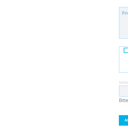
Pfl
Ihr
Pflich
Siche
Bitt
A