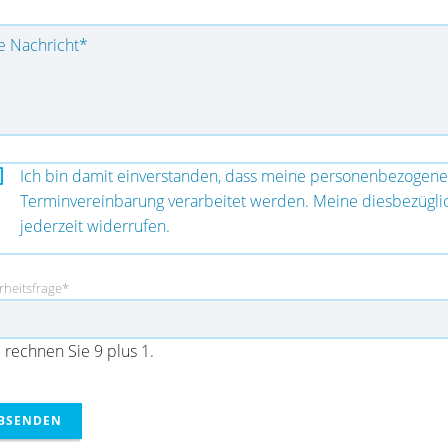
ichtfeld
e Nachricht
*
Ich bin damit einverstanden, dass meine personenbezogen
Terminvereinbarung verarbeitet werden. Meine diesbezüglich 
jederzeit widerrufen.
tfeld
rheitsfrage
*
e rechnen Sie 9 plus 1.
BSENDEN