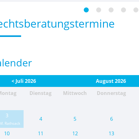
echtsberatungstermine
alender
< Juli 2026
August 2026
Montag
Dienstag
Mittwoch
Donnerstag
3
4
5
6
M. Rathsack
10
11
12
13