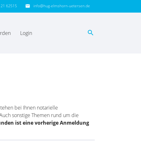
121 62515
info@hug-elmshorn-uetersen.de
email
search
erden
Login
EN
ehen bei Ihnen notarielle
 Auch sonstige Themen rund um die
unden ist eine vorherige Anmeldung