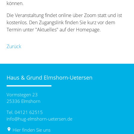
können.
Die Veranstaltung findet online über Zoom statt und ist
kostenlos. Den Zugangslink finden Sie kurz vor dem
Termin unter "Aktuelles" auf der Homepage.
Zurück
Haus & Grund Elmshorn-Uetersen
Vormstegen 23
25336 Elmshorn
Tel. 04121 62515
info@hug-elmshorn-uetersen.de
place
Hier finden Sie uns