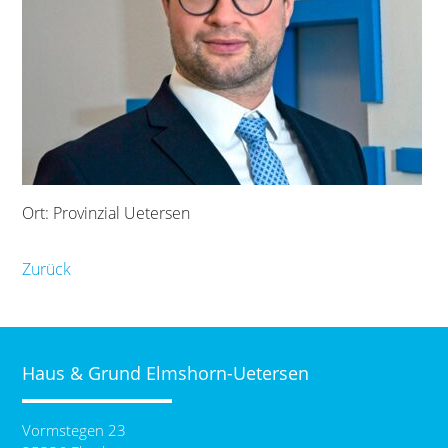
Ort: Provinzial Uetersen
Zurück
Haus & Grund Elmshorn-Uetersen
Vormstegen 23