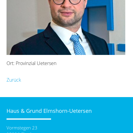
Ort: Provinzial Uetersen
Zurück
Haus & Grund Elmshorn-Uetersen
Vormstegen 23