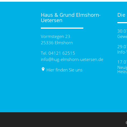
Haus & Grund Elmshorn-
Die
Uetersen
30.0
Vormstegen 23
Gewe
25336 Elmshorn
29.0
Info
Tel. 04121 62515
info@hug-elmshorn-uetersen.de
17.0
Neui
place
Hier finden Sie uns
Heiz