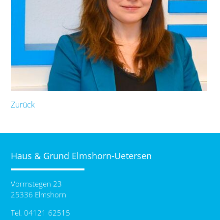
Zurück
Haus & Grund Elmshorn-Uetersen
Vormstegen 23
25336 Elmshorn
Tel. 04121 62515