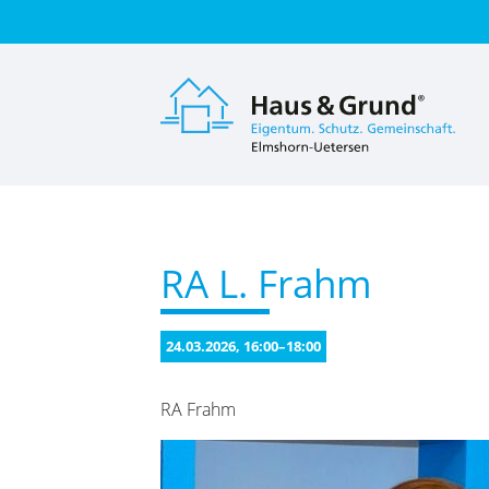
Suc
RA L. Frahm
24.03.2026, 16:00–18:00
RA Frahm