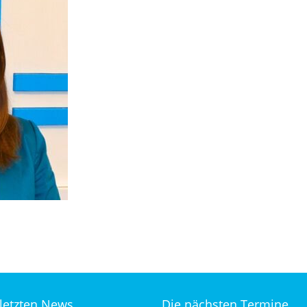
 letzten News
Die nächsten Termine