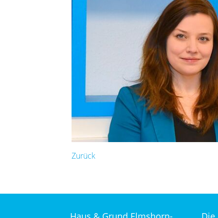
Zurück
Haus & Grund Elmshorn-
Die