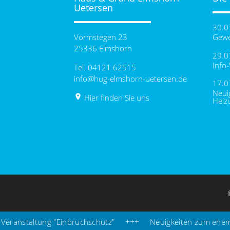
Uetersen
30.0
Vormstegen 23
Gewe
25336 Elmshorn
29.0
Info
Tel. 04121 62515
info@hug-elmshorn-uetersen.de
17.0
Neui
place
Hier finden Sie uns
Heiz
ranstaltung "Einbruchschutz"
Neuigkeiten zum ehem. H