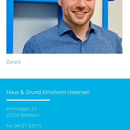
Zurück
Haus & Grund Elmshorn-Uetersen
Vormstegen 23
25336 Elmshorn
Tel. 04121 62515