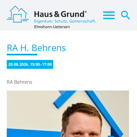
menu
search
RA H. Behrens
Suchbegriffe
SUCHEN
20.08.2026, 15:00–17:00
RA Behrens