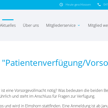
Heute geschlossen
04
schedule
phone
Aktuelles
Über uns
Mitgliederservice
Mitglied w
expand_more
hbegriffe
SUCH
g "Patientenverfügung/Vors
 ist eine Vorsorgevollmacht nötig? Was bedeuten die beiden Be
rlich und steht im Anschluss für Fragen zur Verfügung.
nlos und wird in Elmshorn stattfinden. Eine Anmeldung ist ab Ja