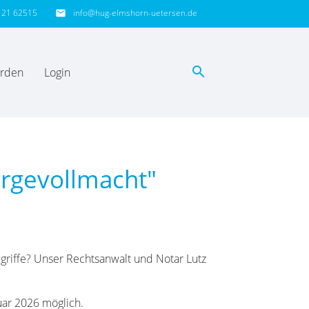
121 62515
info@hug-elmshorn-uetersen.de
email
search
erden
Login
EN
orgevollmacht"
griffe? Unser Rechtsanwalt und Notar Lutz
nuar 2026 möglich.