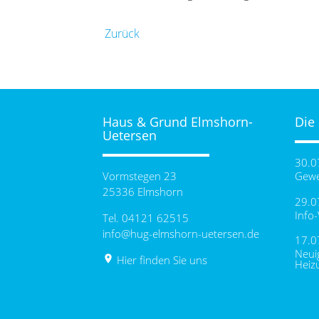
Zurück
Haus & Grund Elmshorn-
Die
Uetersen
30.0
Vormstegen 23
Gewe
25336 Elmshorn
29.0
Info
Tel. 04121 62515
info@hug-elmshorn-uetersen.de
17.0
Neui
place
Hier finden Sie uns
Heiz