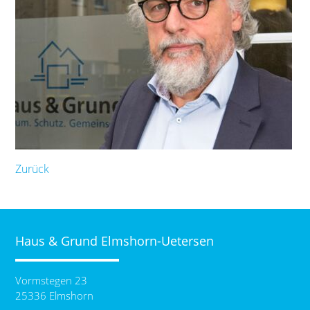
Zurück
Haus & Grund Elmshorn-Uetersen
Vormstegen 23
25336 Elmshorn