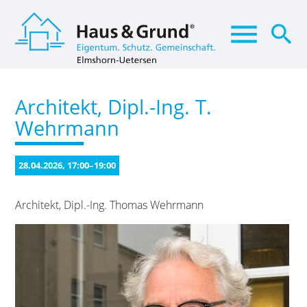
menu
search
Architekt, Dipl.-Ing. T.
Suchbegriffe
SUCHEN
Wehrmann
28.04.2026, 17:00–19:00
Architekt, Dipl.-Ing. Thomas Wehrmann