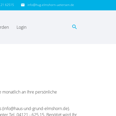
121 62515
info@hug-elmshorn-uetersen.de
email
search
erden
Login
EN
e monatlich an Ihre persönliche
ns (info@haus-und-grund-elmshorn.de).
nter Tel. 04121 - 625 15. Benötigt wird Ihr