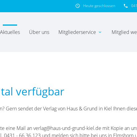
Heute geschlossen
04
schedule
phone
Aktuelles
Über uns
Mitgliederservice
Mitglied w
expand_more
hbegriffe
SUCH
ital verfügbar
en? Gern sendet der Verlag von Haus & Grund in Kiel Ihnen dies
tte eine Mail an verlag@haus-und-grund-kiel.de mit Kopie an u
Tel. 0431 - 66 36 123 und melden sich bitte bei uns in Elmshorn u