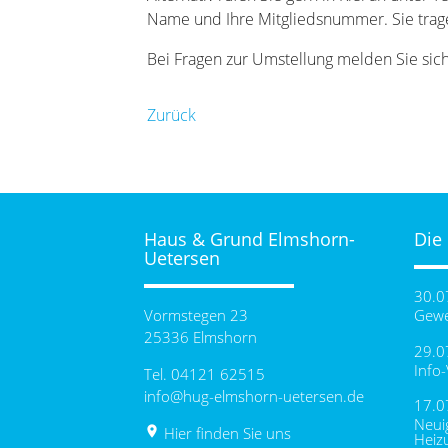
Name und Ihre Mitgliedsnummer. Sie trage
Bei Fragen zur Umstellung melden Sie sich 
Zurück
Haus & Grund Elmshorn-
Die
Uetersen
30.0
Vormstegen 23
Gewe
25336 Elmshorn
29.0
Info
Tel. 04121 62515
info@hug-elmshorn-uetersen.de
17.0
Neui
place
Hier finden Sie uns
Heiz