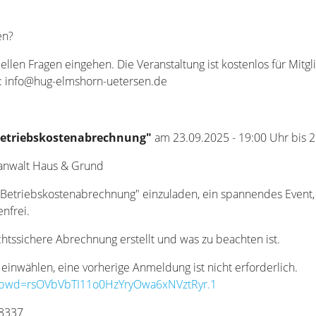
en?
iduellen Fragen eingehen. Die Veranstaltung ist kostenlos für Mi
an: info@hug-elmshorn-uetersen.de
etriebskostenabrechnung"
am
23.09.2025 - 19:00
Uhr bis
2
sanwalt Haus & Grund
"Betriebskostenabrechnung" einzuladen, ein spannendes Event, d
nfrei.
chtssichere Abrechnung erstellt und was zu beachten ist.
einwählen, eine vorherige Anmeldung ist nicht erforderlich.
9?pwd=rsOVbVbTI11o0HzYryOwa6xNVztRyr.1
68337