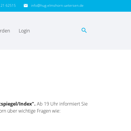
121 62515
info@hug-elmshorn-uetersen.de
email
search
erden
Login
EN
piegel/Index".
Ab 19 Uhr informiert Sie
rn über wichtige Fragen wie: