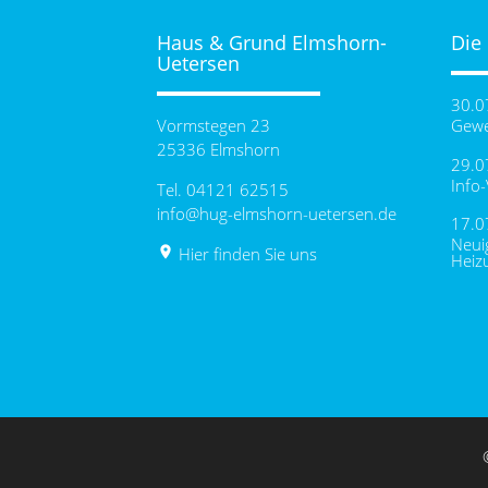
Haus & Grund Elmshorn-
Die
Uetersen
30.0
Vormstegen 23
Gewe
25336 Elmshorn
29.0
Info
Tel. 04121 62515
info@hug-elmshorn-uetersen.de
17.0
Neui
place
Hier finden Sie uns
Heiz