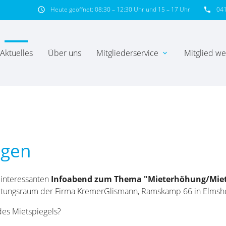
Heute geöffnet: 08:30 – 12:30 Uhr und 15 – 17 Uhr
04
schedule
phone
Aktuelles
Über uns
Mitgliederservice
Mitglied w
expand_more
hbegriffe
SUCH
ngen
 interessanten
Infoabend zum Thema "Mieterhöhung/Miets
altungsraum der Firma KremerGlismann, Ramskamp 66 in Elmsho
des Mietspiegels?