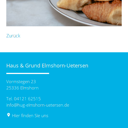
Zurück
Haus & Grund Elmshorn-Uetersen
Vormstegen 23
25336 Elmshorn
Tel. 04121 62515
info@hug-elmshorn-uetersen.de
place
Hier finden Sie uns