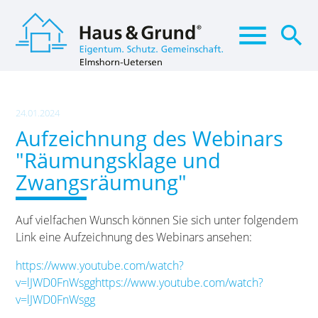
menu
search
Suchbegriffe
SUCHEN
24.01.2024
Aufzeichnung des Webinars
"Räumungsklage und
Zwangsräumung"
Auf vielfachen Wunsch können Sie sich unter folgendem
Link eine Aufzeichnung des Webinars ansehen:
https://www.youtube.com/watch?
v=lJWD0FnWsgghttps://www.youtube.com/watch?
v=lJWD0FnWsgg