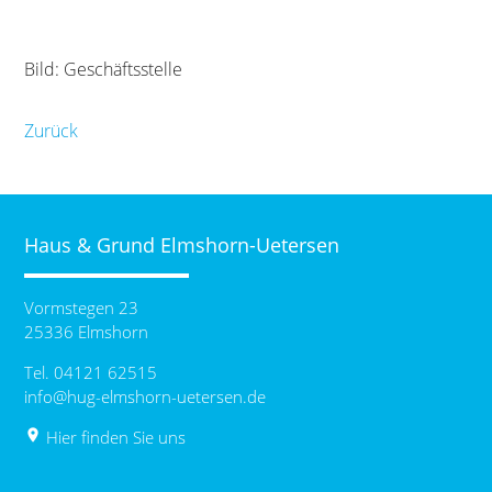
Bild: Geschäftsstelle
Zurück
Haus & Grund Elmshorn-Uetersen
Vormstegen 23
25336 Elmshorn
Tel. 04121 62515
info@hug-elmshorn-uetersen.de
place
Hier finden Sie uns