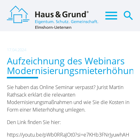
menu
search
Suchbegriffe
SUCHEN
17.04.2024
Aufzeichnung des Webinars
Modernisierungsmieterhöhung
Sie haben das Online Seminar verpasst? Jurist Martin
Rathsack erklärt die relevanten
Modernisierungsmaßnahmen und wie Sie die Kosten in
Form einer Mieterhöhung umlegen.
Den Link finden Sie hier:
https://youtu.be/pWb0RRaJOt0?si=e7KHb3FNrJyuwhAH