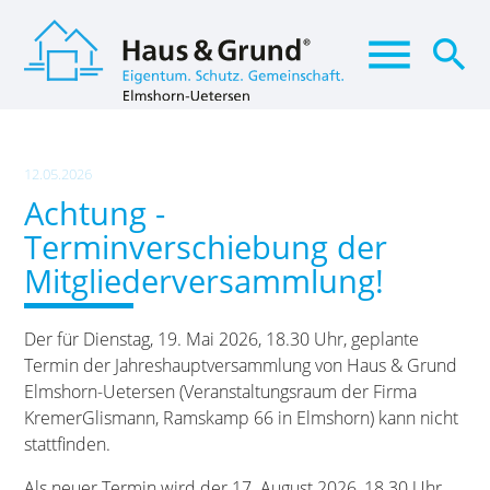
menu
search
Suchbegriffe
SUCHEN
12.05.2026
Achtung -
Terminverschiebung der
Mitgliederversammlung!
Der für Dienstag, 19. Mai 2026, 18.30 Uhr, geplante
Termin der Jahreshauptversammlung von Haus & Grund
Elmshorn-Uetersen (Veranstaltungsraum der Firma
KremerGlismann, Ramskamp 66 in Elmshorn) kann nicht
stattfinden.
Als neuer Termin wird der 17. August 2026, 18.30 Uhr